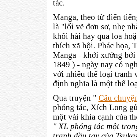
tác.
Manga, theo từ điển tiế
là "lối vẽ đơn sơ, nhẹ n
khôi hài hay qua loa ho
thích xã hội. Phác họa, T
Manga - khởi xướng bởi
1849 ) - ngày nay có ngh
với nhiều thể loại tranh 
định nghĩa là một thể loạ
Qua truyện "
Câu chuyệ
phóng tác, Xích Long gử
một vài khía cạnh của thể
" XL phóng tác một tron
tranh đầu tay của Tsuk