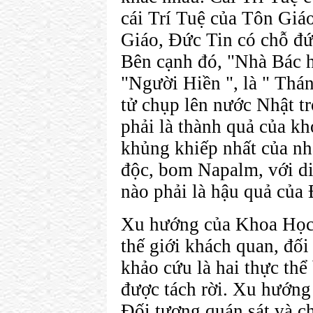
cái Trí Tuệ của Tôn Giáo
Giáo, Đức Tin có chỗ đ
Bên cạnh đó, "Nhà Bác h
"Người Hiền ", là " Thá
tử chụp lên nước Nhật tr
phải là thành quả của kh
khủng khiếp nhất của nhâ
độc, bom Napalm, với diệ
nào phải là hậu quả của 
Xu hướng của Khoa Học l
thế giới khách quan, đố
khảo cứu là hai thực thể 
được tách rời. Xu hướng
Đối tượng quán sát và c