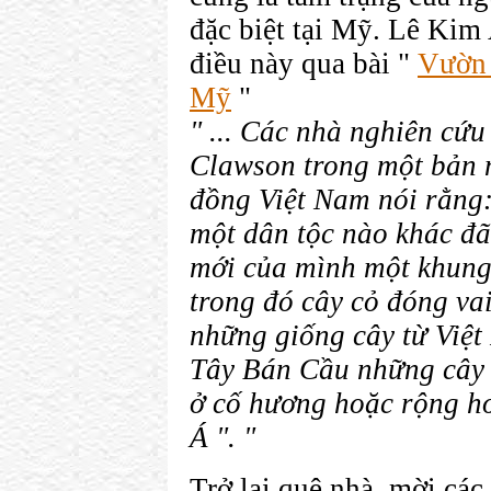
đặc biệt tại Mỹ. Lê Ki
điều này qua bài "
Vườn 
Mỹ
"
" ... Các nhà nghiên cứu
Clawson trong một bản 
đồng Việt Nam nói rằng
một dân tộc nào khác đã 
mới của mình một khung
trong đó cây cỏ đóng va
những giống cây từ Việt
Tây Bán Cầu những cây 
ở cố hương hoặc rộng h
Á ". "
Trở lại quê nhà, mời các