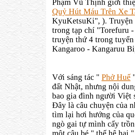
Phạm Vũ Thịnh giới thi
Quỷ Hút Máu Trên Xe T
KyuKetsuKi", ). Truyện 
trong tạp chí "Torefuru 
truyện thứ 4 trong tuyể
Kangaroo - Kangaruu Bi
Với sáng tác "
Phở Huế
"
đất Nhật, nhưng nội dung
bao gia đình người Việt 
Đây là câu chuyện của n
tìm lại hơi hướng của q
ngò gai tự mình cấy trồ
một cậu bé " thế hệ hai 