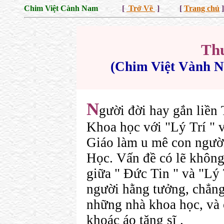
Chim Việt Cành Nam
[
Trở Về
] [
Trang chủ
]
Thư
(Chim Việt Vành N
N
gười đời hay gắn liền
Khoa học với "Lý Trí " v
Giáo làm u mê con người
Học. Vấn đề có lẽ không
giữa " Đức Tin " và "Lý 
người hằng tưởng, chẳng 
những nhà khoa học, và
khoác áo tăng sĩ .