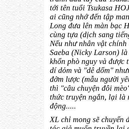
tới tên tuổi Tsukasa HO
ai cũng nhớ đến tập ma
Long đưa lên màn bạc 
cùng tựa (dịch sang tiến
Nếu như nhân vật chính 
Saeba (Nicky Larson) là
khổn phò nguy và được 
dí dỏm và "dê dổm" nhưn
đởm lược (mẫu người yêu
thì "câu chuyện đôi mèo
thức truyện ngắn, lại là
động.....
XL chỉ mong sẽ chuyển 
tác giả muốn truyền lại 