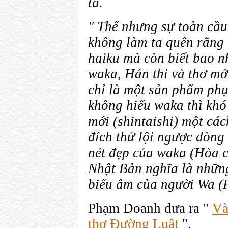
ta.
" Thế nhưng sự toàn cầu
không làm ta quên rằng 
haiku mà còn biết bao n
waka, Hán thi và thơ mới
chỉ là một sản phẩm phụ
không hiểu waka thì khó
mới (shintaishi) một các
đích thử lội ngược dòng
nét đẹp của waka (Hòa c
Nhật Bản nghĩa là những
biểu âm của người Wa (H
Phạm Doanh đưa ra "
Và
thơ Đường Luật
".