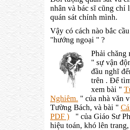
nhân và bác sĩ cũng chỉ 
quán sát chính mình.
Vậy có cách nào bắc cầu 
"hướng ngoại " ?
Phải chăng 
" sự vận độ
đầu nghĩ đế
trên . Để tì
xem bài "
T
Nghiêm.
" của nhà văn v
Tường Bách, và bài "
Cá
PDF )
" của Giáo Sư Ph
hiệu toán, khó lên tran