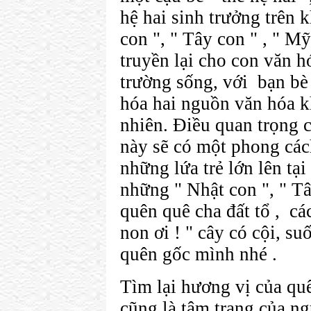
hệ hai sinh trưởng trên
con ", " Tây con " , " M
truyền lại cho con văn h
trường sống, với bạn bè 
hóa hai nguồn văn hóa 
nhiên. Điều quan trọng c
này sẽ có một phong các
những lứa trẻ lớn lên tạ
những " Nhật con ", " Tâ
quên quê cha đất tổ , c
non ơi ! " cây có cội, su
quên gốc mình nhé .
Tìm lại hương vị của qu
cũng là tâm trạng của ng