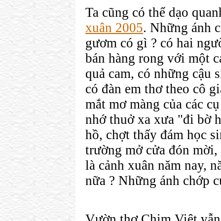
Ta cũng có thể dạo qua
xuân 2005
. Những ánh c
gươm có gì ? có hai ngư
bán hàng rong với một c
quả cam, có những cậu si
có đàn em thơ theo cô gi
mắt mơ màng của các cụ g
nhớ thuở xa xưa "đi bờ 
hồ, chợt thấy đám học si
trường mở cửa đón mời,
là cảnh xuân năm nay, nă
nữa ? Những ánh chớp của 
Vườn thơ Chim Việt vẫn 