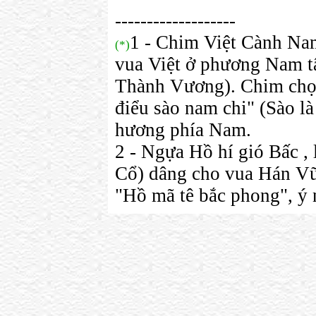
-------------------
1 - Chim Việt Cành Nam
(*)
vua Việt ở phương Nam t
Thành Vương). Chim chọn
điểu sào nam chi" (Sào là
hương phía Nam.
2 - Ngựa Hồ hí gió Bấc ,
Cổ) dâng cho vua Hán Vũ Đ
"Hồ mã tê bắc phong", ý 