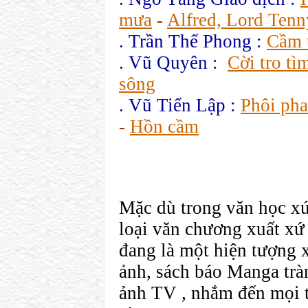
mưa
-
Alfred, Lord Ten
. Trần Thế Phong :
Cầm 
. Vũ Quyên :
Cời tro tì
sông
. Vũ Tiến Lập :
Phôi pha
-
Hồn cầm
Mặc dù trong văn học xứ 
loại văn chương xuất xứ 
đang là một hiện tượng 
ảnh, sách báo Manga trà
ảnh TV , nhắm đến mọi t