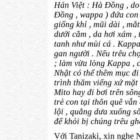
Hán Việt : Hà Đồng , do
Đồng , wappa ) đứa con 
giống khỉ , mũi dài , mắ
dưới cằm , da hơi xám , 
tanh như mùi cá . Kappa 
gan người . Nếu trêu ch
; làm vừa lòng Kappa , 
Nhật có thể thêm mục đi
trình thăm viếng xứ mặt
Mito hay đi bơi trên sô
trẻ con tại thôn quê vẫn
lội , quẳng dưa xuống s
để khỏi bị chúng trêu gh
Với Tanizaki, xin nghe