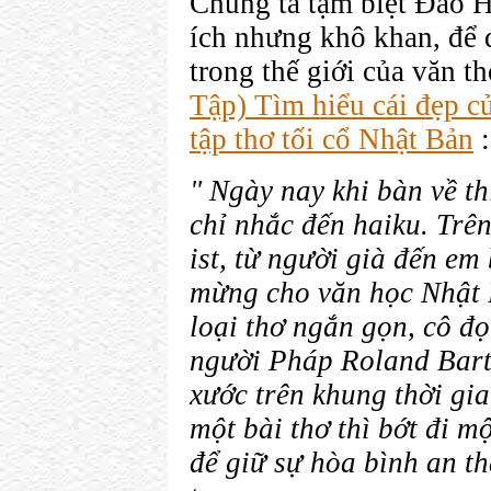
Chúng ta tạm biệt Đào 
ích nhưng khô khan, để
trong thế giới của văn th
Tập) Tìm hiểu cái đẹp c
tập thơ tối cổ Nhật Bản
:
" Ngày nay khi bàn về t
chỉ nhắc đến haiku. Trên
ist, từ người già đến em
mừng cho văn học Nhật 
loại thơ ngắn gọn, cô đ
người Pháp Roland Barth
xước trên khung thời gia
một bài thơ thì bớt đi m
để giữ sự hòa bình an t