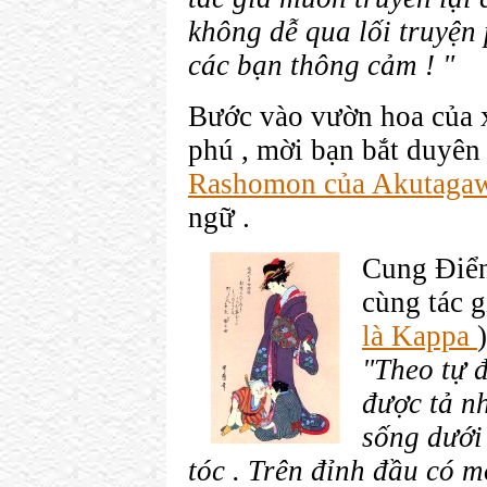
không dễ qua lối truyện
các bạn thông cảm ! "
Bước vào vườn hoa của 
phú , mời bạn bắt duyên
Rashomon của Akutaga
ngữ .
Cung Điển
cùng tác g
là Kappa
)
"Theo tự 
được tả nh
sống dưới
tóc . Trên đỉnh đầu có 