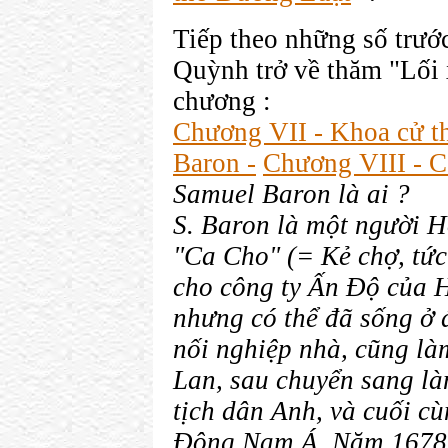
Tiếp theo những số trướ
Quỳnh trở về thăm "Lối x
chương :
Chương VII - Khoa cử t
Baron -
Chương VIII - C
Samuel Baron là ai ?
S. Baron là một người Ho
"Ca Cho" (= Kẻ chợ, tức
cho công ty Ấn Độ của 
nhưng có thể đã sống ở đ
nối nghiệp nhà, cũng l
Lan, sau chuyển sang là
tịch dân Anh, và cuối c
Đông Nam Á. Năm 1678, 