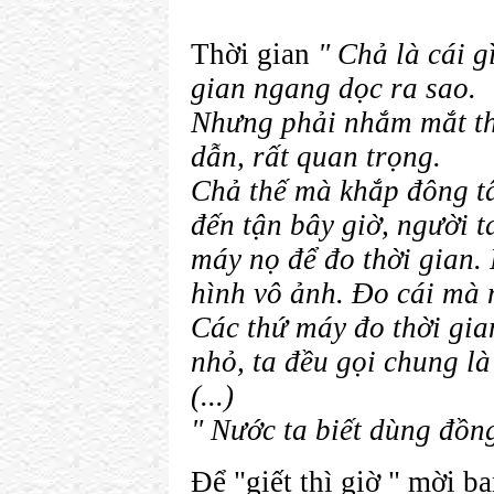
Thời gian
" Chả là cái g
gian ngang dọc ra sao.
Nhưng phải nhắm mắt th
dẫn, rất quan trọng.
Chả thế mà khắp đông tâ
đến tận bây giờ, người 
máy nọ để đo thời gian. 
hình vô ảnh. Đo cái mà 
Các thứ máy đo thời gian
nhỏ, ta đều gọi chung là
(...)
" Nước ta biết dùng đồng
Để "giết thì giờ " mời 