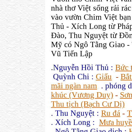
nhà thơ Việt sống rải rá
vào vườn Chim Việt bạn
Thủ - Xích Long từ Phá
Đào, Thu Nguyệt từ Đồn
Mỹ có Ngô Tằng Giao - 
Vũ Tiến Lập
.
Nguyễn Hồi Thủ :
Bức 
Quỳnh Chi :
Giấu
-
Bắt
mãi ngàn nam
. phóng d
khúc (Vương Duy)
-
Sơn
Thu tịch (Bạch Cư Dị)
. Thu Nguyệt :
Ru đá
-
T
. Xích Long :
Mưa huyề
. Ngô Tằng Giao dịch :