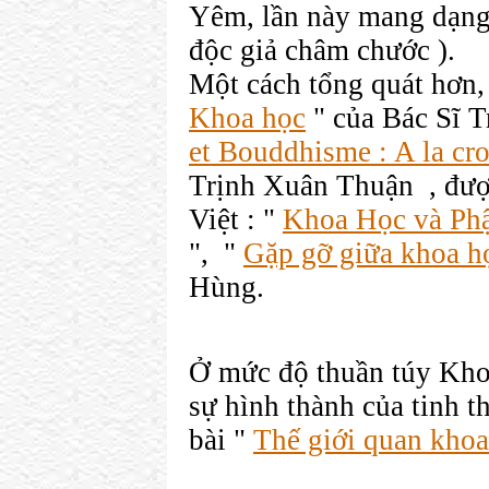
Yêm, lần này mang dạng
độc giả châm chước ).
Một cách tổng quát hơn,
Khoa học
" của Bác Sĩ 
et Bouddhisme : A la cr
Trịnh Xuân Thuận , đư
Việt : "
Khoa Học và Ph
", "
Gặp gỡ giữa khoa họ
Hùng.
Ở mức độ thuần túy Khoa
sự hình thành của tinh t
bài "
Thế giới quan kho