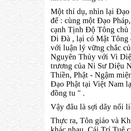
Một thí dụ, nhìn lại Đạo
đế : cùng một Đạo Pháp,
cạnh Tịnh Độ Tông chủ y
Di Đà , lại có Mật Tông
với luận lý vững chắc c
Nguyên Thủy với Vi Diệ
trương của Ni Sư Diệu N
Thiền, Phật - Ngậm miện
Đạo Phật tại Việt Nam l
đồng tu " .
Vậy đâu là sợi dây nối l
Thực ra, Tôn giáo và Kh
khác nhau. Cái Trí Tuệ c